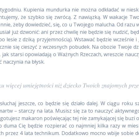
w tygodniu. Kupienia mundurka nie można odkładać w nies
ntujemy, że szybko się zwrócą. Z nawiązką. W wakacje Two
iennie, żeby dowiedzieć, się, co u Twojego malucha. Od razu w
iał już dzwonić: ani przez chwilę nie będzie się nudzić, będz
po lesie z dziką przyjemnością). Wstawać będzie wcześnie i 
cznie się cieszyć z wczesnych pobudek. Na obozie Twoje dzi
ć, jak starsi opowiadają o Ważnych Rzeczach, wreszcie nauc
 naczynia na błysk.
u więcej umiejętności niż dziecko Twoich znajomych prze
słuchaj jeszcze, co będzie się działo dalej. W ciągu roku
 martw – starczy na lata. Musisz się za to nauczyć aktywne
zgotujesz makaron poświęcając tej nie zamykającej się buzi 
o duma Cię będzie rozpierać co najmniej kilka razy w mies
ch przez 4 lata technikum. Dodatkowo mocno wbije sobie do 