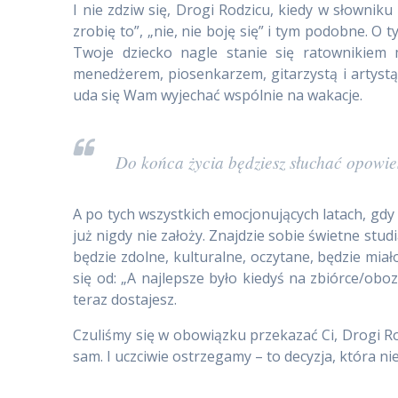
I nie zdziw się, Drogi Rodzicu, kiedy w słownik
zrobię to”, „nie, nie boję się” i tym podobne. 
Twoje dziecko nagle stanie się ratownikiem
menedżerem, piosenkarzem, gitarzystą i artystą.
uda się Wam wyjechać wspólnie na wakacje.
Do końca życia będziesz słuchać opowie
A po tych wszystkich emocjonujących latach, gdy
już nigdy nie założy. Znajdzie sobie świetne stu
będzie zdolne, kulturalne, oczytane, będzie mia
się od: „A najlepsze było kiedyś na zbiórce/oboz
teraz dostajesz.
Czuliśmy się w obowiązku przekazać Ci, Drogi Rod
sam. I uczciwie ostrzegamy – to decyzja, która ni