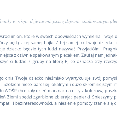
ekendy w różne dziwne miejsca z dziwnie spakowanym pl
ód imion, które w swoich opowieściach wymienia Twoje dzi
rzy będą z tej samej bajki. Z tej samej co Twoje dziecko,
woje dziecko będzie tych ludzi nazywać Przyjaciółmi. Pra
miejsca z dziwnie spakowanym plecakiem. Zaufaj nam jedna
yć ci ludzie z grupy na literę P, co oznacza trzy rzecz
ego dnia Twoje dziecko nieśmiało wyartykułuje swój pomys
. Szokiem nieco bardziej lokalnym i dużo skromniejszym m
łu WOŚP chce cały dzień marznąć na ulicy z kolorową puszką, 
zień Ziemi spędzi zgarbione zbierając papierki. Spieszymy
atii i bezinteresowności, a niesienie pomocy stanie się d