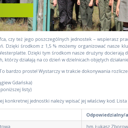
ca, czy też jego poszczególnych jednostek – wspierasz pr
łań. Dzięki środkom z 1,5 % możemy organizować nasze kluc
sterplatte. Dzięki tym środkom nasze drużyny docierają do
, którzy działają na co dzień w dzielnicach objętych działan
To bardzo proste! Wystarczy w trakcie dokonywania rozlicz
ągiew Gdańska)
oniższej listy)
ej konkretnej jednostki należy wpisać jej właściwy kod. Lista
Odpowiedzialny/
rtowa
hm. Łukasz Zboro