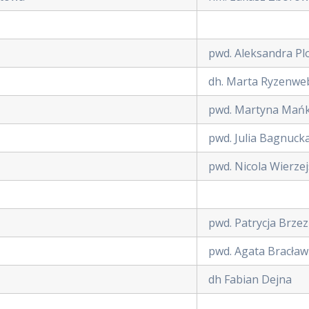
pwd. Aleksandra Pl
dh. Marta Ryzenwe
pwd. Martyna Mań
pwd. Julia Bagnuck
pwd. Nicola Wierze
pwd. Patrycja Brze
pwd. Agata Bracław
dh Fabian Dejna