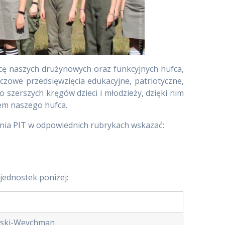
acę naszych drużynowych oraz funkcyjnych hufca,
zowe przedsięwzięcia edukacyjne, patriotyczne,
 szerszych kręgów dzieci i młodzieży, dzięki nim
iem naszego hufca.
enia PIT w odpowiednich rubrykach wskazać:
 jednostek poniżej:
a
wski-Weychman