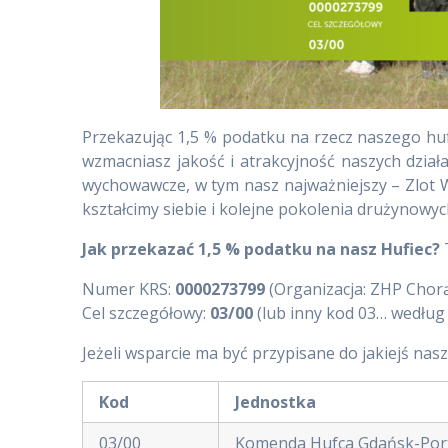
Przekazując 1,5 % podatku na rzecz naszego huf
wzmacniasz jakość i atrakcyjność naszych dzia
wychowawcze, w tym nasz najważniejszy – Zlot We
kształcimy siebie i kolejne pokolenia drużynowych
Jak przekazać 1,5 % podatku na nasz Hufiec?
Numer KRS:
0000273799
(Organizacja: ZHP Chor
Cel szczegółowy:
03/00
(lub inny kod 03… według p
Jeżeli wsparcie ma być przypisane do jakiejś nasz
Kod
Jednostka
03/00
Komenda Hufca Gdańsk-Po