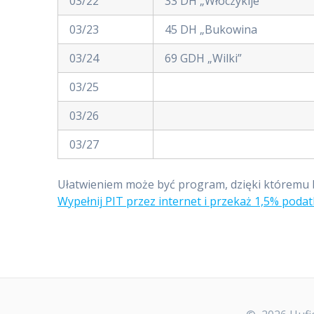
03/22
33 DH „Włóczykije”
03/23
45 DH „Bukowina
03/24
69 GDH „Wilki”
03/25
03/26
03/27
Ułatwieniem może być program, dzięki któremu be
Wypełnij PIT przez internet i przekaż 1,5% poda