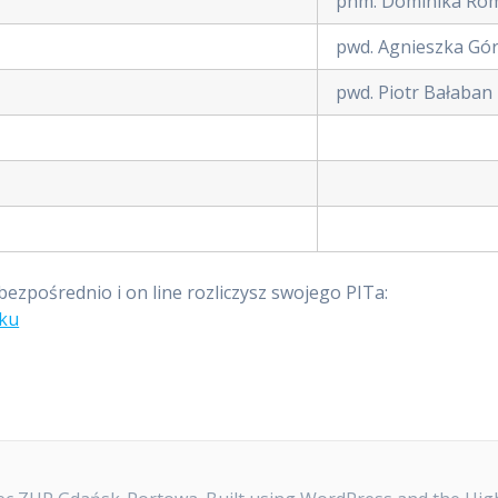
phm. Dominika Ro
pwd. Agnieszka Gó
pwd. Piotr Bałaban
zpośrednio i on line rozliczysz swojego PITa:
tku