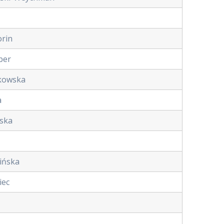
orin
ber
kowska
a
jska
zińska
iec