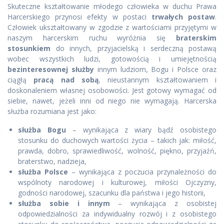
Skuteczne kształtowanie młodego człowieka w duchu Prawa
Harcerskiego przynosi efekty w postaci
trwałych postaw
.
Człowiek ukształtowany w zgodzie z wartościami przyjętymi w
naszym harcerskim ruchu wyróżnia się
braterskim
stosunkiem
do innych, przyjacielską i serdeczną postawą
wobec wszystkich ludzi, gotowością i umiejętnością
bezinteresownej służby
innym ludziom, Bogu i Polsce oraz
ciągłą
pracą nad sobą
, nieustannym kształtowaniem i
doskonaleniem własnej osobowości. Jest gotowy wymagać od
siebie, nawet, jeżeli inni od niego nie wymagają
. Harcerska
służba rozumiana jest jako:
służba Bogu
– wynikająca z wiary bądź osobistego
stosunku do duchowych wartości życia – takich jak: miłość,
prawda, dobro, sprawiedliwość, wolność, piękno, przyjaźń,
braterstwo, nadzieja,
służba Polsce
– wynikająca z poczucia przynależności do
wspólnoty narodowej i kulturowej, miłości Ojczyzny,
godności narodowej, szacunku dla państwa i jego historii,
służba sobie i innym
– wynikająca z osobistej
odpowiedzialności za indywidualny rozwój i z osobistego