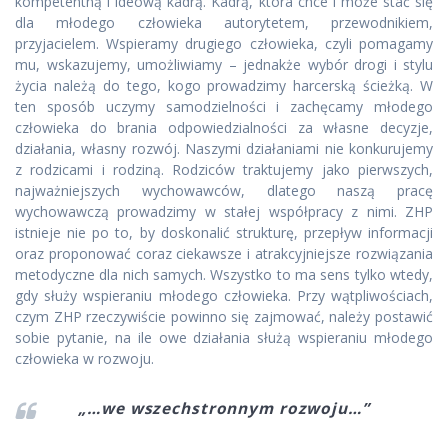
kompetentną i ideową kadrą. Kadrą, która chce i może stać się
dla młodego człowieka autorytetem, przewodnikiem,
przyjacielem. Wspieramy drugiego człowieka, czyli pomagamy
mu, wskazujemy, umożliwiamy – jednakże wybór drogi i stylu
życia należą do tego, kogo prowadzimy harcerską ścieżką. W
ten sposób uczymy samodzielności i zachęcamy młodego
człowieka do brania odpowiedzialności za własne decyzje,
działania, własny rozwój. Naszymi działaniami nie konkurujemy
z rodzicami i rodziną. Rodziców traktujemy jako pierwszych,
najważniejszych wychowawców, dlatego naszą pracę
wychowawczą prowadzimy w stałej współpracy z nimi. ZHP
istnieje nie po to, by doskonalić strukturę, przepływ informacji
oraz proponować coraz ciekawsze i atrakcyjniejsze rozwiązania
metodyczne dla nich samych. Wszystko to ma sens tylko wtedy,
gdy służy wspieraniu młodego człowieka. Przy wątpliwościach,
czym ZHP rzeczywiście powinno się zajmować, należy postawić
sobie pytanie, na ile owe działania służą wspieraniu młodego
człowieka w rozwoju.
„…we wszechstronnym rozwoju…”