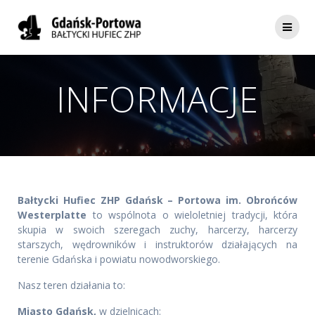
INFORMACJE
Bałtycki Hufiec ZHP Gdańsk – Portowa im. Obrońców
Westerplatte
to wspólnota o wieloletniej tradycji, która
skupia w swoich szeregach zuchy, harcerzy, harcerzy
starszych, wędrowników i instruktorów działających na
terenie Gdańska i powiatu nowodworskiego.
Nasz teren działania to:
Miasto Gdańsk,
w dzielnicach: