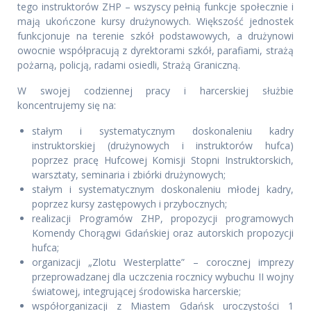
tego instruktorów ZHP – wszyscy pełnią funkcje społecznie i
mają ukończone kursy drużynowych. Większość jednostek
funkcjonuje na terenie szkół podstawowych, a drużynowi
owocnie współpracują z dyrektorami szkół, parafiami, strażą
pożarną, policją, radami osiedli, Strażą Graniczną.
W swojej codziennej pracy i harcerskiej służbie
koncentrujemy się na:
stałym i systematycznym doskonaleniu kadry
instruktorskiej (drużynowych i instruktorów hufca)
poprzez pracę Hufcowej Komisji Stopni Instruktorskich,
warsztaty, seminaria i zbiórki drużynowych;
stałym i systematycznym doskonaleniu młodej kadry,
poprzez kursy zastępowych i przybocznych;
realizacji Programów ZHP, propozycji programowych
Komendy Chorągwi Gdańskiej oraz autorskich propozycji
hufca;
organizacji „Zlotu Westerplatte” – corocznej imprezy
przeprowadzanej dla uczczenia rocznicy wybuchu II wojny
światowej, integrującej środowiska harcerskie;
współorganizacji z Miastem Gdańsk uroczystości 1