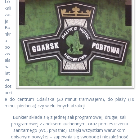
Lo
kali
zac
ja
Bu
nkr
a
po
zw
ala
na
łat
we
dot
arci
e do centrum Gdańska (20 minut tramwajem), do plaży (10
minut piechotą) czy wielu innych atrakcji.
Bunkier składa się z jednej sali programowej, drugiej sali
programowej z aneksem kuchennym, oraz pomieszczenia
sanitarnego (WC, prysznic). Dzięki wszystkim warunkom
opisanym powyżej – zapewnia się swobodę i niezależność